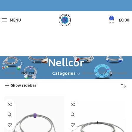
0
MENU
£
0.00
Nellcor
Home
Nellcor
Showing 1–12 of 18 results
Categories
Show sidebar