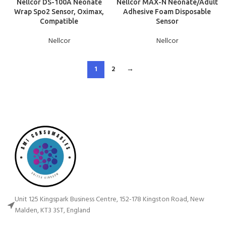
Nellcor DS-100A Neonate
Nellcor MAX-N Neonate/Adult
Wrap Spo2 Sensor, Oximax,
Adhesive Foam Disposable
Compatible
Sensor
Nellcor
Nellcor
1
2
→
Unit 125 Kingspark Business Centre, 152-178 Kingston Road, New
Malden, KT3 3ST, England